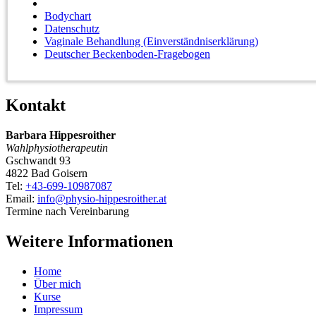
Bodychart
Datenschutz
Vaginale Behandlung (Einverständniserklärung)
Deutscher Beckenboden-Fragebogen
Kontakt
Barbara Hippesroither
Wahlphysiotherapeutin
Gschwandt 93
4822 Bad Goisern
Tel:
+43-699-10987087
Email:
info@physio-hippesroither.at
Termine nach Vereinbarung
Weitere Informationen
Home
Über mich
Kurse
Impressum