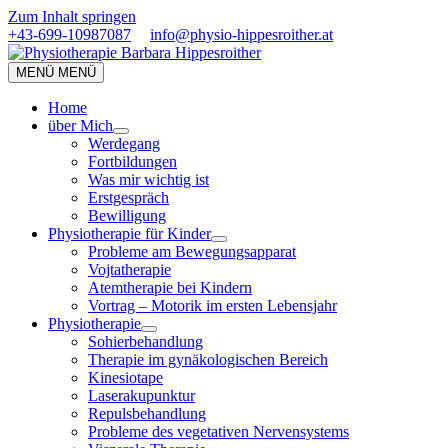
Zum Inhalt springen
+43-699-10987087
info@physio-hippesroither.at
MENÜ
MENÜ
Home
über Mich
Werdegang
Fortbildungen
Was mir wichtig ist
Erstgespräch
Bewilligung
Physiotherapie für Kinder
Probleme am Bewegungsapparat
Vojtatherapie
Atemtherapie bei Kindern
Vortrag – Motorik im ersten Lebensjahr
Physiotherapie
Sohierbehandlung
Therapie im gynäkologischen Bereich
Kinesiotape
Laserakupunktur
Repulsbehandlung
Probleme des vegetativen Nervensystems